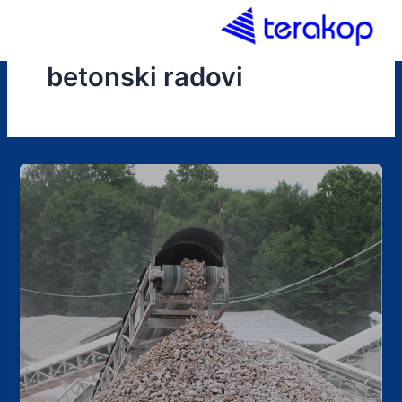
Skip
to
content
betonski radovi