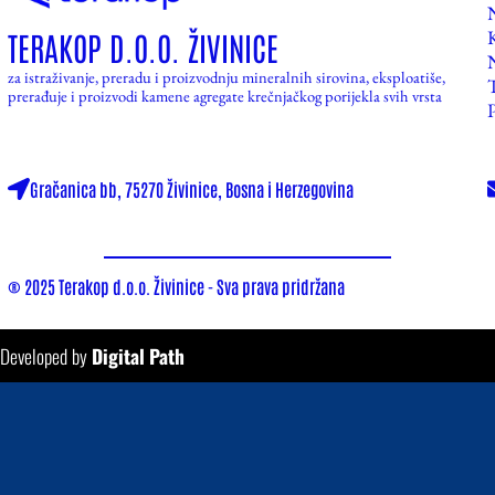
TERAKOP D.O.O. ŽIVINICE
za istraživanje, preradu i proizvodnju mineralnih sirovina, eksploatiše,
prerađuje i proizvodi kamene agregate krečnjačkog porijekla svih vrsta
Gračanica bb, 75270 Živinice, Bosna i Herzegovina
® 2025 Terakop d.o.o. Živinice - Sva prava pridržana
Developed by
Digital Path