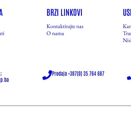
A
BRZI LINKOVI
US
Kontaktirajte nas
Kam
ti
O nama
Tra
Nis
;
Prodaja +387(0) 35 764 687
p.ba