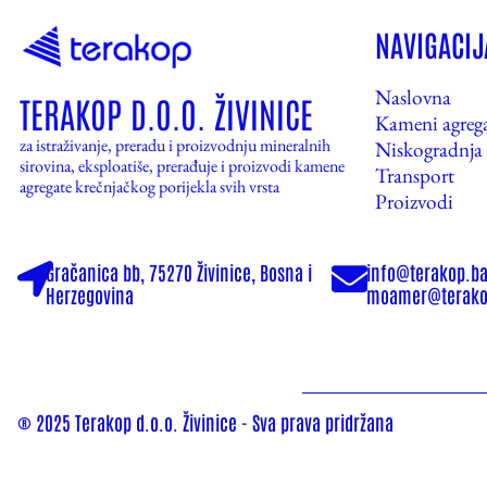
NAVIGACIJ
Naslovna
TERAKOP D.O.O. ŽIVINICE
Kameni agrega
za istraživanje, preradu i proizvodnju mineralnih
Niskogradnja
sirovina, eksploatiše, prerađuje i proizvodi kamene
Transport
agregate krečnjačkog porijekla svih vrsta
Proizvodi
Gračanica bb, 75270 Živinice, Bosna i
info@terakop.ba
Herzegovina
moamer@terako
® 2025 Terakop d.o.o. Živinice - Sva prava pridržana