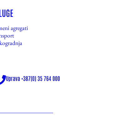
LUGE
eni agregati
nsport
kogradnja
Uprava +387(0) 35 764 000