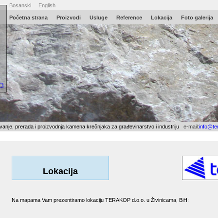
Bosanski
English
Početna
strana
Proizvodi
Usluge
Reference
Lokacija
Foto galerija
ivanje, prerada i proizvodnja kamena krečnjaka za građevinarstvo i industriju
e-mail:
info@te
Lokacija
Na mapama Vam prezentiramo lokaciju TERAKOP d.o.o. u Živinicama, BiH: