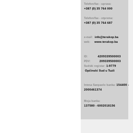
Telefon/fax - uprava:
+387 (0) 35 764 000
Telefon/fax - otprema:
+387 (0) 35 764 687
info@terakop.ba
e-mail:
www.terakop.ba
web:
4209339500003
ID:
209339500003
PDV:
1-9779
Sudski registar:
Općinski Sud u Tuzli
154400 -
Intesa Sanpaolo banka:
2000461374
Moja banka:
137580 - 6002018156