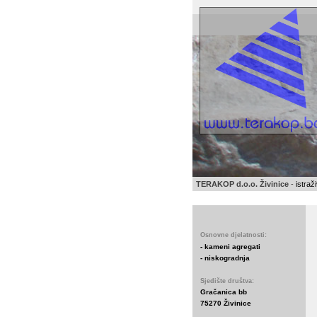
TERAKOP d.o.o. Živinice
-
istraž
Osnovne djelatnosti:
- kameni agregati
- niskogradnja
Sjedište društva:
Gračanica bb
75270 Živinice