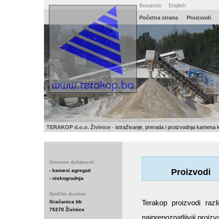
Bosanski
English
Početna
strana
Proizvodi
TERAKOP d.o.o. Živinice
-
istraživanje, prerada i proizvodnja kamena 
Osnovne djelatnosti:
Proizvodi
- kameni agregati
- niskogradnja
Sjedište društva:
Terakop proizvodi razl
Gračanica bb
75270 Živinice
najprepoznatljiviji proiz