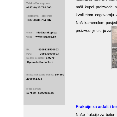
Telefon/fax - uprava:
naši kupci proizvode na
+387 (0) 35 764 000
kvalitetom odgovaraju z
Telefon/fax - otprema:
+387 (0) 35 764 687
Naš kamenolom posjeduj
proizvodnje u cilju zadov
info@terakop.ba
e-mail:
www.terakop.ba
web:
4209339500003
ID:
209339500003
PDV:
1-9779
Sudski registar:
Općinski Sud u Tuzli
154400 -
Intesa Sanpaolo banka:
2000461374
Moja banka:
137580 - 6002018156
Frakcije za asfalt i b
Naše frakcije za beton 