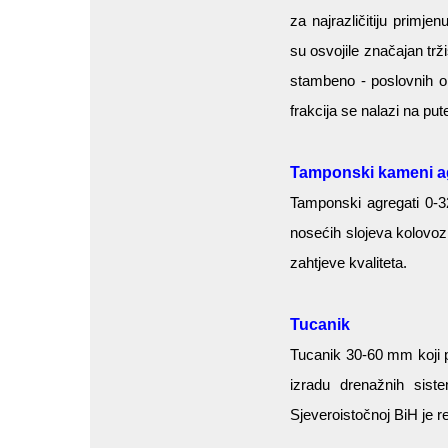
za najrazličitiju primje
su osvojile značajan trž
stambeno - poslovnih ob
frakcija se nalazi na pu
Tamponski kameni a
Tamponski agregati 0-3
nosećih slojeva kolovoz
zahtjeve kvaliteta.
Tucanik
Tucanik 30-60 mm koji p
izradu drenažnih sist
Sjeveroistočnoj BiH je 