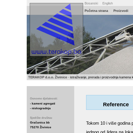
Bosanski
English
Početna
strana
Proizvodi
TERAKOP d.o.o. Živinice
-
istraživanje, prerada i proizvodnja kamena 
Osnovne djelatnosti:
Reference
- kameni agregati
- niskogradnja
Sjedište društva:
Tokom 10 i više godina po
Gračanica bb
75270 Živinice
jednog od lidera na lok