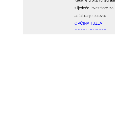
Kada je u pitanju izgrad
slijedeće investitore z
asfaltiranje puteva:
OPĆINA TUZLA
OPĆINA ŽIVINICE
OPĆINA KALESIJA
DIREKCIJA CESTA TU
MERCY CORPS SCOTL
BEAT BH d.o.o. Živinice
SONI LUX d.o.o. Tuzla
ELEKTROPRIVREDA BIH d
SE SARAJKA d.o.o. Živi
Rekonstrukcija i izgr
Tucanik iz naše proiz