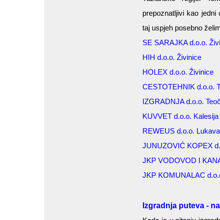
prepoznatljivi kao jedni 
taj uspjeh posebno želim
SE SARAJKA d.o.o. Živi
HIH d.o.o. Živinice
HOLEX d.o.o. Živinice
CESTOTEHNIK d.o.o. T
IZGRADNJA d.o.o. Teo
KUVVET d.o.o. Kalesija
REWEUS d.o.o. Lukav
JUNUZOVIĆ KOPEX d.o
JKP VODOVOD I KANALI
JKP KOMUNALAC d.o.o
Izgradnja puteva - n