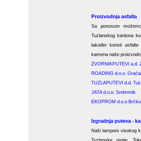
Proizvodnja asfalta
Sa ponosom možemo i
Tuzlanskog kantona kori
također koristi asfalt
kamena naše proizvodnj
ZVORNIKPUTEVI a.d. Z
ROADING d.o.o. Grača
TUZLAPUTEVI d.d. Tuz
JATA d.o.o. Srebrenik
EKOPROM d.o.o Brčko
Izgradnja puteva - k
Naši tamponi visokog kv
Tuzlanske regije. To