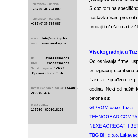
Telefon/fax - uprava:
S obzirom na specifično
+387 (0) 35 764 000
nastavku Vam prezentira
Telefon/fax - otprema:
+387 (0) 35 764 687
prodaji i učešću na tržiš
info@terakop.ba
e-mail:
www.terakop.ba
web:
Visokogradnja u Tuzl
4209339500003
ID:
Od osnivanja firme, usp
209339500003
PDV:
1-9779
Sudski registar:
pri izgradnji stambeno-
Općinski Sud u Tuzli
frakcija izgrađeno je 
154400 -
godina. Neki od naših k
Intesa Sanpaolo banka:
2000461374
betona su:
Moja banka:
GIPROM d.o.o. Tuzla
137580 - 6002018156
TEHNOGRAD COMPANY 
NEXE AGREGATI I BETON
TBG BH d.o.o. Lukavac